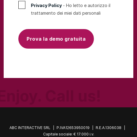
Privacy Policy
- Ho letto e autorizzo il
trattamento dei miei dati personali
Prova la demo gratuita
Enjoy. Call us!
ABC INTERACTIVE SRL
|
P.IVA12653950019
|
R.E.A.1306038
|
Capitale sociale: € 17.000 i.v.