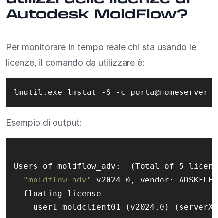
Autodesk MoldFlow?
Per monitorare in tempo reale chi sta usando le
licenze, il comando da utilizzare è:
lmutil.exe lmstat -S -c porta@nomeserver
Esempio di output:
Users of moldflow_adv:  (Total of 5 licens
"moldflow_adv"
 v2024.0, vendor: ADSKFLEX

  floating license

    user1 moldclient01 (v2024.0) (serverX/