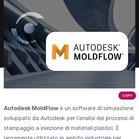
COPY
COPY
COPY
COPY
COPY
COPY
Autodesk MoldFlow
è un software di simulazione
sviluppato da Autodesk per l’analisi dei processi di
stampaggio a iniezione di materiali plastici. È
largamente utilizzato in ambito industriale per