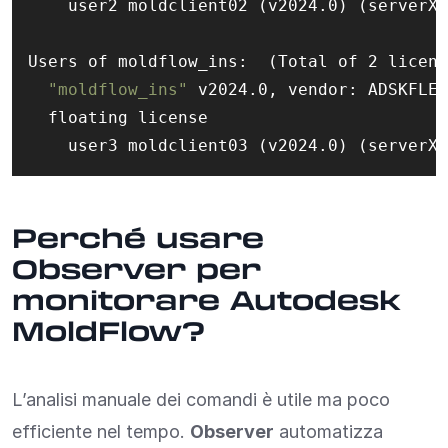
    user2 moldclient02 (v2024.0) (serverX/
Users of moldflow_ins:  (Total of 2 licens
"moldflow_ins"
 v2024.0, vendor: ADSKFLEX

  floating license

Perché usare
Observer per
monitorare Autodesk
MoldFlow?
L’analisi manuale dei comandi è utile ma poco
efficiente nel tempo.
Observer
automatizza