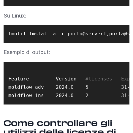
Su Linux:
lmutil lmstat -a -c porta@server1,porta@se
Esempio di output:
Feature         Version   
#licenses   Expi
moldflow_adv    2024.0    5           31-d
Come controllare gli
utilizzi delle licenze di