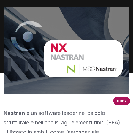
COPY
COPY
COPY
COPY
COPY
COPY
Nastran
è un software leader nel calcolo
strutturale e nell’analisi agli elementi finiti (FEA),
utilizzato in ambiti come l’aerospaziale,