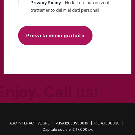
Privacy Policy
- Ho letto e autorizzo il
trattamento dei miei dati personali
Prova la demo gratuita
Enjoy. Call us!
ABC INTERACTIVE SRL
|
P.IVA12653950019
|
R.E.A.1306038
|
Capitale sociale: € 17.000 i.v.