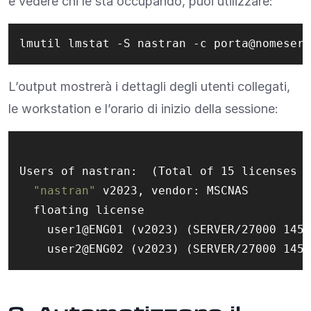
e vedere chi le sta occupando, puoi utilizzare:
lmutil lmstat -S nastran -c porta@nomeserv
L’output mostrerà i dettagli degli utenti collegati,
le workstation e l’orario di inizio della sessione:
Users of nastran:  (Total of 15 licenses i
"nastran"
 v2023, vendor: MSCNAS

  floating license

    user1@ENG01 (v2023) (SERVER/27000 1456