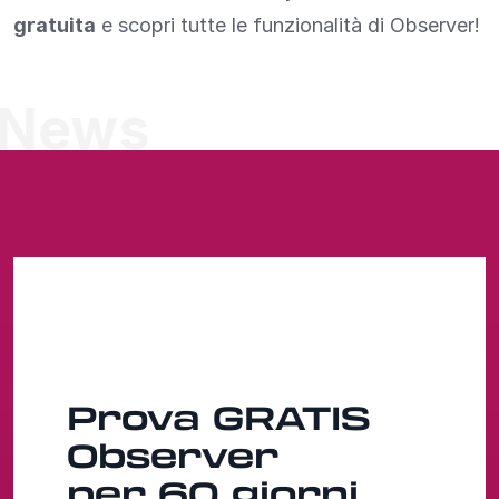
gratuita
e scopri tutte le funzionalità di Observer!
News
Prova
GRATIS
Observer
per 60 giorni.