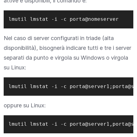
attive e disponibili, il comando è:
lmutil lmstat -i -c porta@nomeserver
Nel caso di server configurati in triade (alta
disponibilità), bisognerà indicare tutti e tre i server
separati da punto e virgola su Windows o virgola
su Linux:
lmutil lmstat -i -c porta@server1;porta@se
oppure su Linux:
lmutil lmstat -i -c porta@server1,porta@se