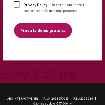
Privacy Policy
- Ho letto e autorizzo il
trattamento dei miei dati personali
Prova la demo gratuita
Enjoy. Call us!
ABC INTERACTIVE SRL
|
P.IVA12653950019
|
R.E.A.1306038
|
Capitale sociale: € 17.000 i.v.