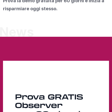
Prova la demo gratuita per 60 giorni e inizia a
risparmiare oggi stesso.
News
Prova
GRATIS
Observer